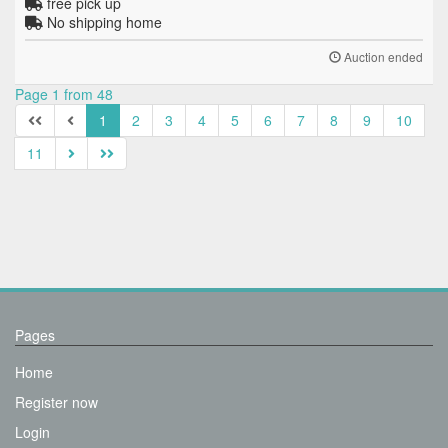
free pick up
No shipping home
Auction ended
Page 1 from 48
1
2
3
4
5
6
7
8
9
10
11
Pages
Home
Register now
Login