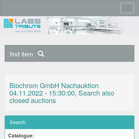
Toggl
naviga
find item
Biochrom GmbH Nachauktion
04.11.2022 - 15:30:00, Search also
closed auctions
Search
Catalogue: