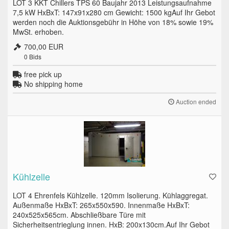
LOT 3 KKT Chillers TPS 60 Baujahr 2013 Leistungsaufnahme
7,5 kW HxBxT: 147x91x280 cm Gewicht: 1500 kgAuf Ihr Gebot
werden noch die Auktionsgebühr in Höhe von 18% sowie 19%
MwSt. erhoben.
700,00 EUR
0
Bids
free pick up
No shipping home
Auction ended
Kühlzelle
LOT 4 Ehrenfels Kühlzelle. 120mm Isolierung. Kühlaggregat.
Außenmaße HxBxT: 265x550x590. Innenmaße HxBxT:
240x525x565cm. Abschließbare Türe mit
Sicherheitsentrieglung innen. HxB: 200x130cm.Auf Ihr Gebot