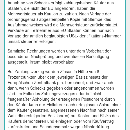
Annahme von Schecks erfolgt zahlungshalber. Käufer aus
Staaten, die nicht der EU angehören, haben die
Mehrwertsteuer als Kaution zu zahlen. Nach Vorlage der
ordnungsgemäß abgestempelten Kopie mit Stempel des
Ausfuhrnachweises wird die Mehrwertsteuer zurückerstattet.
Verkäufe an Teilnehmer aus EU-Staaten können nur nach
Vorlage der amtlich beglaubigten USt.-Identifikations-Nummer
umsatzsteuerfrei erfolgen.
Sämtliche Rechnungen werden unter dem Vorbehalt der
besonderen Nachprüfung und eventuellen Berichtigung
ausgestellt. Irrtum bleibt vorbehalten
Bei Zahlungsverzug werden Zinsen in Höhe von 8
Prozentpunkten über dem jeweiligen Basiszinssatz der
Europäischen Zentralbank p.a. berechnet; und zwar auch
dann, wenn Schecks gegeben oder angenommen worden
sind. Im Falle des Zahlungsverzuges oder bei nicht
fristgemäßer Abholung der ersteigerten Position(en) durch
den Käufer kann der Einlieferer nach erfolglosem Ablauf einer
dem Käufer gesetzten, angemessenen Nachfrist nach seiner
Wahl die ersteigerten Position(en) auf Kosten und Risiko des
Käufers demontieren und einlagern oder vom Kaufvertrag
zurücktreten und Schadensersatz wegen Nichterfüllung